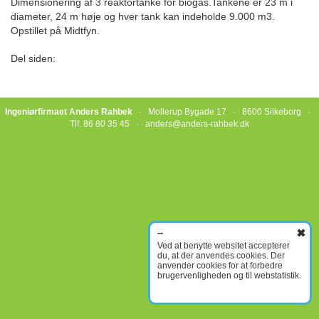
Dimensionering af 3 reaktortanke for biogas.Tankene er 23 m i
diameter, 24 m høje og hver tank kan indeholde 9.000 m3.
Opstillet på Midtfyn.
Del siden:
Ingeniørfirmaet Anders Rahbek
· Mollerup Bygade 17 · 8600 Silkeborg ·
Tlf. 86 80 35 45 ·
anders@anders-rahbek.dk
--
Ved at benytte websitet accepterer
du, at der anvendes cookies. Der
anvender cookies for at forbedre
brugervenligheden og til webstatistik.